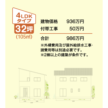
サ
ら
イ
株
ト
で
式
す
会
社
谷
英
建
築
へ