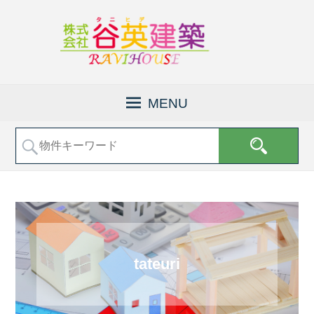
京
株
都
式
MENU
府
会
福
社
知
山
谷
市
英
で
建
土
地
築
売
│
買
福
な
tateuri
知
ど
の
山
不
市
動