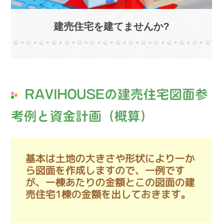
の
産
を
不
建売住宅を建てませんか?
取
動
り
産
扱
情
っ
て
報、
い
土
る
RAVIHOUSEの建売住宅図面参
地
株
式
売
考例と資金計画（概算）
会
買、
社
土
谷
地
英
基本は土地の大きさや形状により一か
建
購
ら図面を作成しますので、一例です
築
入
が、一棟あたりの金額とこの図面の建
の
売住宅1棟の金額を出しておきます。
の
不
動
事
産
な