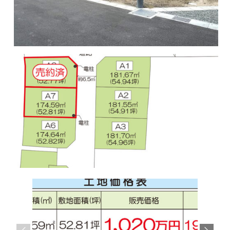
サ
ら
イ
株
ト
で
式
す
会
社
谷
英
建
築
へ