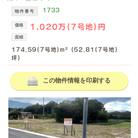
の
産
1733
を
不
物件番号
取
動
り
価格
1,020万(7号地)円
産
扱
情
っ
面積
て
報、
い
174.59(7号地)m² (52.81(7号地)
土
る
坪)
地
株
式
売
会
買、
この物件情報を印刷する
社
土
谷
地
英
建
購
築
入
の
の
不
動
事
産
な