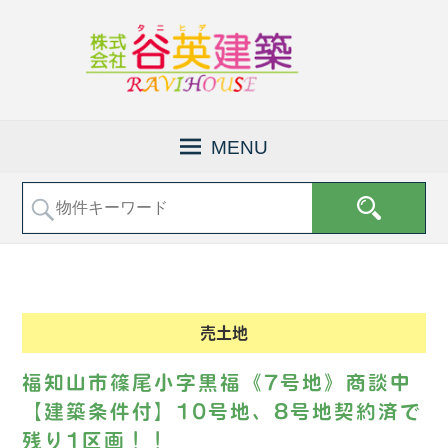
京
株
都
式
MENU
府
会
福
社
知
山
谷
市
英
で
建
土
地
築
売
│
売土地
買
福
な
知
ど
福知山市篠尾小字黒福《7号地》商談中
の
山
【建築条件付】10号地、8号地契約済で
不
市
残り1区画！！
動