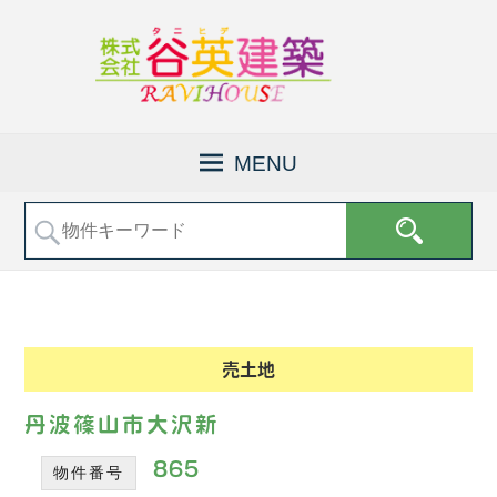
京
株
都
式
MENU
府
会
福
社
知
山
谷
市
英
で
建
土
地
築
売
│
売土地
買
福
な
知
ど
丹波篠山市大沢新
の
山
不
865
物件番号
市
動