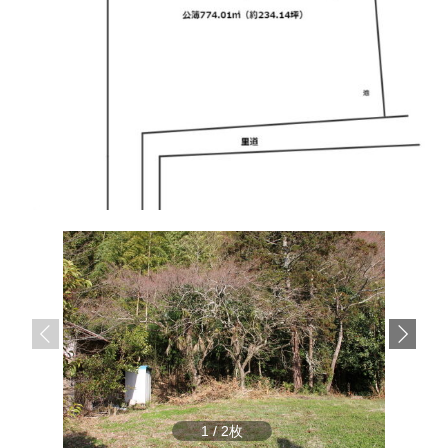
サ
ら
イ
株
ト
で
式
す
会
社
谷
英
建
築
へ
1
/
2