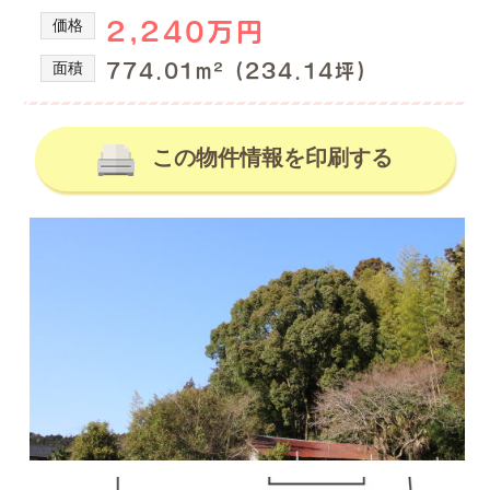
の
産
価格
2,240万円
を
不
取
動
面積
774.01m² (234.14坪)
り
産
扱
情
っ
て
この物件情報を印刷する
報、
い
土
る
地
株
式
売
会
買、
社
土
谷
地
英
建
購
築
入
の
の
不
動
事
産
な