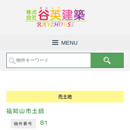
京
株
都
式
MENU
府
会
福
社
知
山
谷
市
英
で
建
土
地
築
売
│
売土地
買
福
な
知
ど
福知山市土師
の
山
不
81
物件番号
市
動