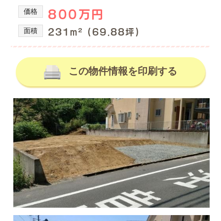
の
産
価格
800万円
を
不
取
動
面積
231m² (69.88坪)
り
産
扱
情
っ
て
この物件情報を印刷する
報、
い
土
る
地
株
式
売
会
買、
社
土
谷
地
英
建
購
築
入
の
の
不
動
事
産
な