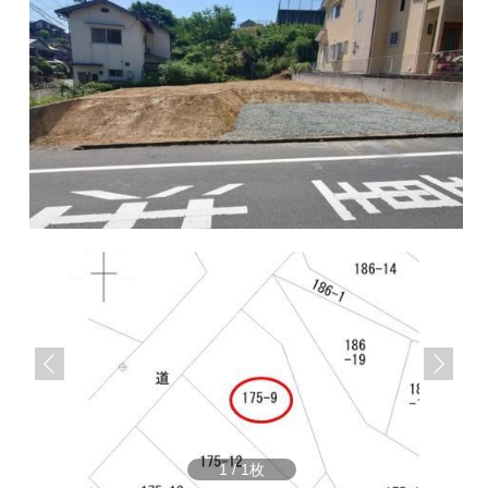
サ
ら
イ
株
ト
で
式
す
会
社
谷
英
建
築
へ
1
/
1