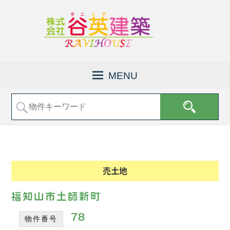
京
株
都
式
MENU
府
会
福
社
知
山
谷
市
英
で
建
土
地
築
売
│
売土地
買
福
な
知
ど
福知山市土師新町
の
山
不
78
物件番号
市
動