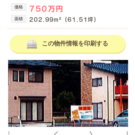
の
産
価格
750万円
を
不
取
動
面積
202.99m² (61.51坪)
り
産
扱
情
っ
て
この物件情報を印刷する
報、
い
土
る
地
株
式
売
会
買、
社
土
谷
地
英
建
購
築
入
の
の
不
動
事
産
な