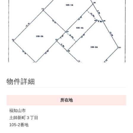
サ
ら
イ
株
ト
で
式
す
会
社
谷
英
建
1
/
1
築
へ
物件詳細
所在地
福知山市
土師新町３丁目
105-2番地