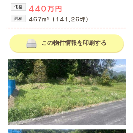
の
産
価格
440万円
を
不
取
動
面積
467m² (141.26坪)
り
産
扱
情
っ
て
この物件情報を印刷する
報、
い
土
る
地
株
式
売
会
買、
社
土
谷
地
英
建
購
築
入
の
の
不
動
事
産
な