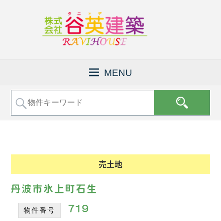
京
株
都
式
MENU
府
会
福
社
知
山
谷
市
英
で
建
土
地
築
売
│
売土地
買
福
な
知
ど
丹波市氷上町石生
の
山
不
719
物件番号
市
動