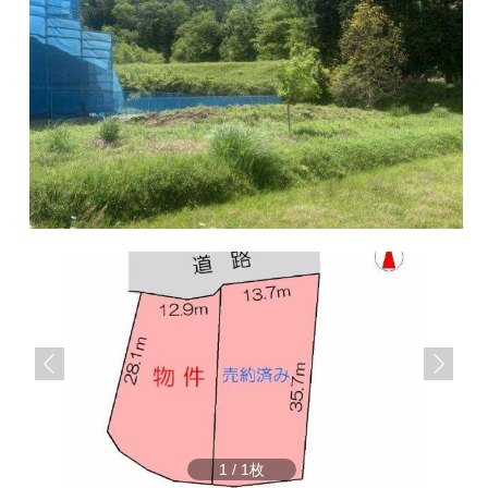
サ
ら
イ
株
ト
で
式
す
会
社
谷
英
建
築
へ
1
/
1