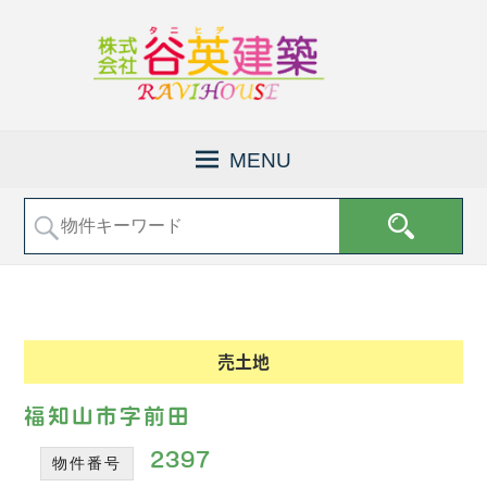
京
株
都
式
MENU
府
会
福
社
知
山
谷
市
英
で
建
土
地
築
売
│
売土地
買
福
な
知
ど
福知山市字前田
の
山
不
2397
物件番号
市
動