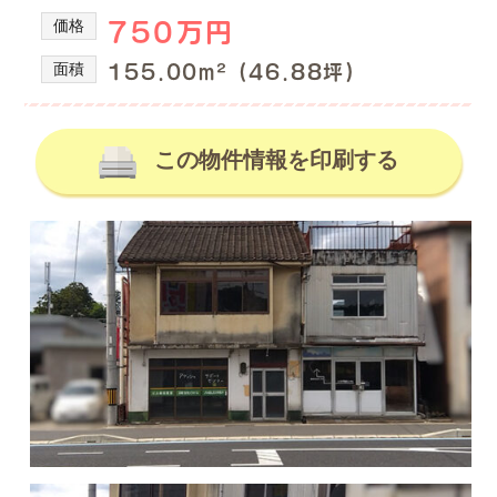
の
産
価格
750万円
を
不
取
動
面積
155.00m² (46.88坪)
り
産
扱
情
っ
て
この物件情報を印刷する
報、
い
土
る
地
株
式
売
会
買、
社
土
谷
地
英
建
購
築
入
の
の
不
動
事
産
な