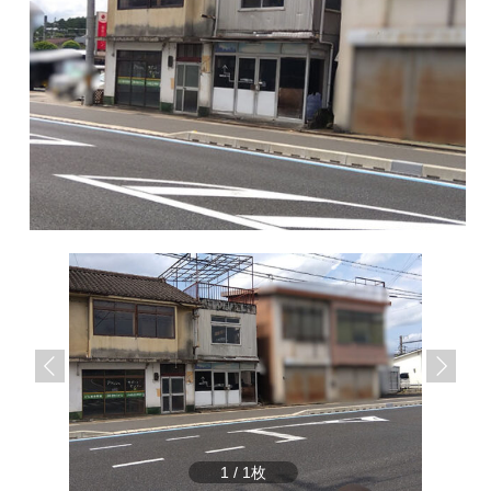
サ
ら
イ
株
ト
で
式
す
会
社
谷
英
建
築
へ
1
/
1