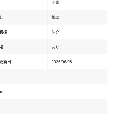
空家
し
相談
態様
仲介
場
あり
更新日
2026/06/08
m