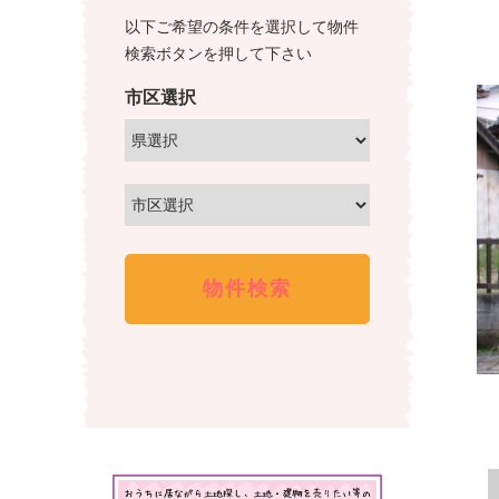
産
不
以下ご希望の条件を選択して物件
情
動
検索ボタンを押して下さい
産
報、
市区選択
を
土
取
地
り
売
扱
買、
っ
土
て
地
い
購
る
株
入
式
の
会
事
社
な
谷
ら
英
株
建