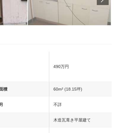
490万円
面積
60m² (18.15坪)
月
不詳
木造瓦葺き平屋建て