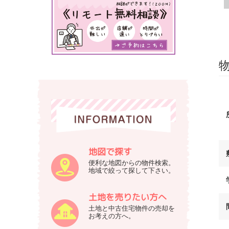
式
築
会
の
不
社
動
谷
産
英
サ
建
イ
築
ト
へ
で
す
地図で探す
便利な地図からの物件検索。
地域で絞って探して下さい。
土地を売りたい方へ
土地と中古住宅物件の売却を
お考えの方へ。