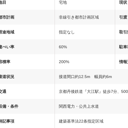
地目
宅地
現状
都市計画
非線引き都市計画区域
引渡
用途地域
指定なし
取引
建ぺい率
60%
駐車
容積率
200%
情報
接道状況
接道間口約12.5m 幅員約6m
交通
京都丹後鉄道『大江駅』徒歩7分、500
設備・条件
関西電力・公共上水道
特記事項
建築基準法22条指定区域