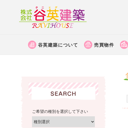
株
式
会
京
社
都
谷
谷英建築について
売買物件
府
英
福
建
知
築
山
│
市
福
で
土
知
地
山
売
市
買
の
ご希望の種別を選択して下さい
な
不
ど
動
の