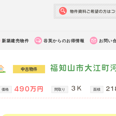
新築建売物件
谷英からのお得情報
お問い
福知山市大江町
中古物件
３Ｋ
490万円
21
価格
間取り
面積