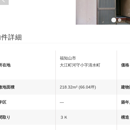
物件詳細
福知山市
所在地
大江町河守小字清水町
価格
敷地面積
218.32m² (66.04坪)
建物
学区
―
築年
間取り
３Ｋ
構造