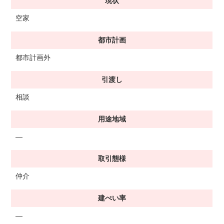
現状
空家
都市計画
都市計画外
引渡し
相談
用途地域
―
取引態様
仲介
建ぺい率
―