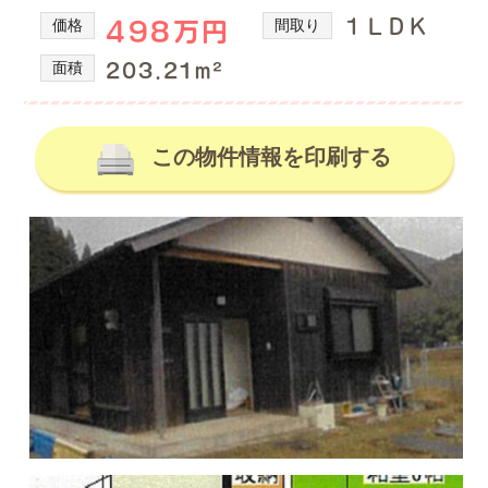
の
産
価格
間取り
１ＬＤＫ
498万円
を
不
取
動
面積
203.21m²
り
産
扱
情
っ
て
この物件情報を印刷する
報、
い
土
る
地
株
式
売
会
買、
社
土
谷
地
英
建
購
築
入
の
の
不
動
事
産
な