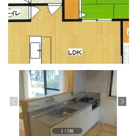
サ
ら
イ
株
ト
で
式
す
会
社
谷
英
建
築
へ
1
/
2