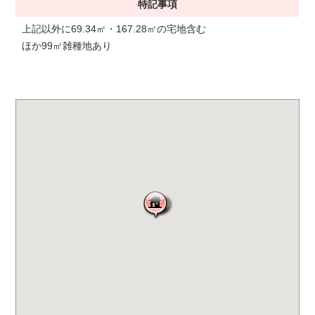
特記事項
上記以外に69.34㎡・167.28㎡の宅地含む
ほか99㎡雑種地あり