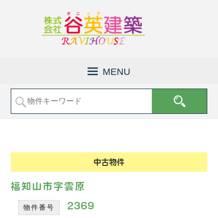
京
株
都
式
MENU
府
会
福
社
知
山
谷
市
英
で
建
土
地
築
売
│
中古物件
買
福
な
知
ど
福知山市字雲原
の
山
不
2369
物件番号
市
動