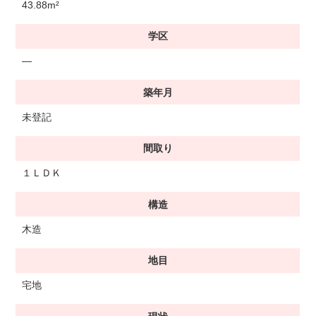
43.88m²
学区
―
築年月
未登記
間取り
１ＬＤＫ
構造
木造
地目
宅地