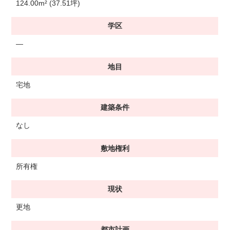
124.00m² (37.51坪)
学区
―
地目
宅地
建築条件
なし
敷地権利
所有権
現状
更地
都市計画