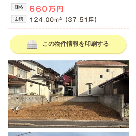
の
産
価格
660万円
を
不
取
動
面積
124.00m² (37.51坪)
り
産
扱
情
っ
て
この物件情報を印刷する
報、
い
土
る
地
株
式
売
会
買、
社
土
谷
地
英
建
購
築
入
の
の
不
動
事
産
な