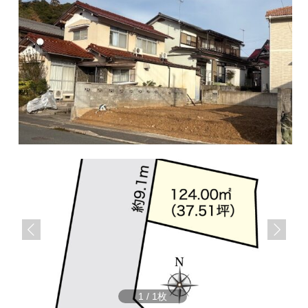
サ
ら
イ
株
ト
で
式
す
会
社
谷
英
建
築
へ
1
/
1