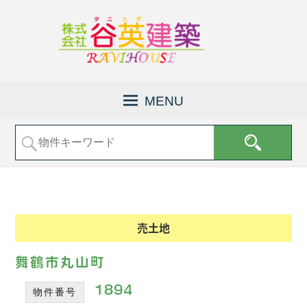
京
株
都
式
MENU
府
会
福
社
知
山
谷
市
英
で
建
土
地
築
売
│
売土地
買
福
な
知
ど
舞鶴市丸山町
の
山
不
1894
物件番号
市
動