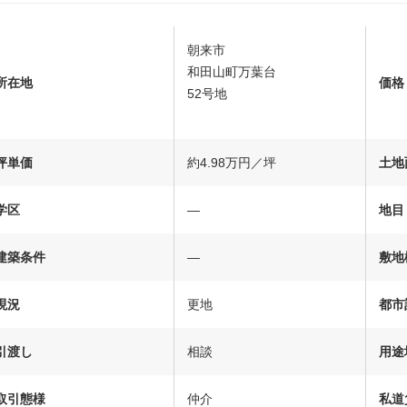
朝来市
和田山町万葉台
所在地
価格
52号地
坪単価
約4.98万円／坪
土地
学区
―
地目
建築条件
―
敷地
現況
更地
都市
引渡し
相談
用途
取引態様
仲介
私道