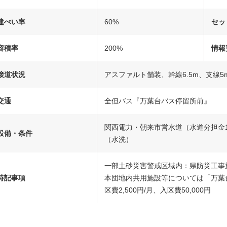
建ぺい率
60%
セッ
容積率
200%
情報
接道状況
アスファルト舗装、幹線6.5m、支線5
交通
全但バス『万葉台バス停留所前』
関西電力・朝来市営水道（水道分担金11
設備・条件
（水洗）
一部土砂災害警戒区域内：県防災工事
特記事項
本団地内共用施設等については「万葉
区費2,500円/月、入区費50,000円