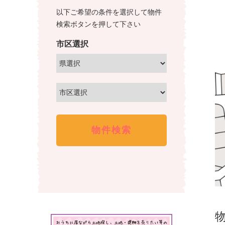
産
不
以下ご希望の条件を選択して物件
情
動
検索ボタンを押して下さい
産
報、
市区選択
を
土
取
地
り
売
扱
買、
っ
土
て
地
い
購
る
株
入
式
の
会
事
社
な
谷
ら
英
株
建