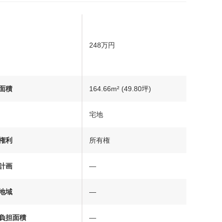
248万円
面積
164.66m² (49.80坪)
宅地
権利
所有権
計画
―
地域
―
負担面積
―