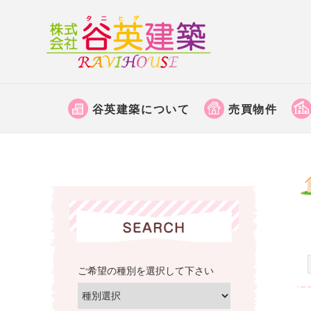
株
式
会
京
社
都
谷
谷英建築について
売買物件
府
英
福
建
知
築
山
│
市
福
で
土
知
地
山
売
市
買
の
ご希望の種別を選択して下さい
な
不
ど
動
の