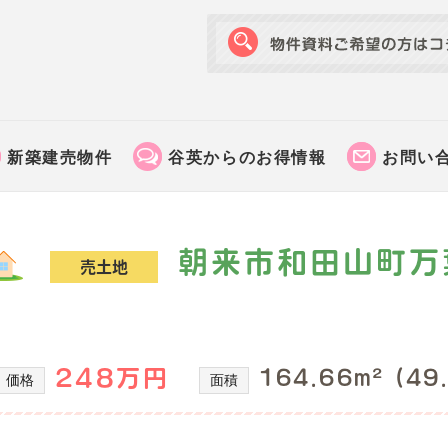
新築建売物件
谷英からのお得情報
お問い
朝来市和田山町万
売土地
248万円
164.66m² (49
価格
面積