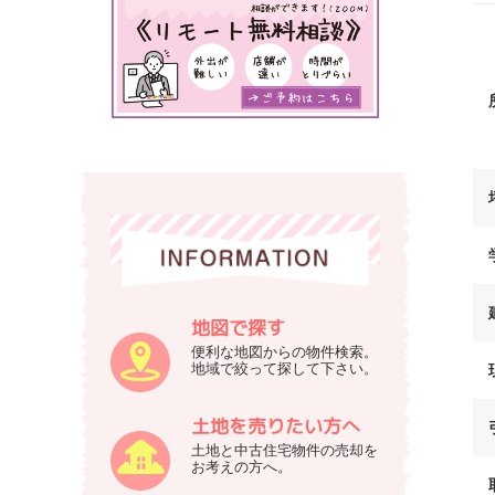
式
築
会
の
不
社
動
谷
産
英
サ
建
イ
築
ト
へ
で
す
地図で探す
便利な地図からの物件検索。
地域で絞って探して下さい。
土地を売りたい方へ
土地と中古住宅物件の売却を
お考えの方へ。