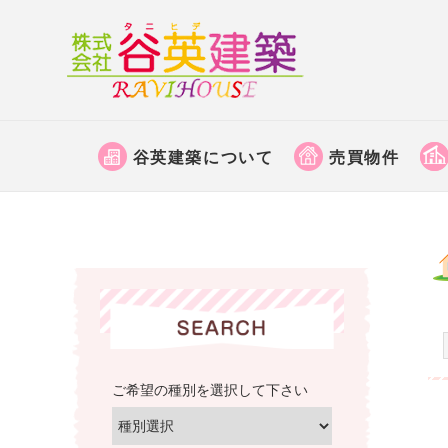
株
式
会
京
社
都
谷
谷英建築について
売買物件
府
英
福
建
知
築
山
│
市
福
で
土
知
地
山
売
市
買
の
ご希望の種別を選択して下さい
な
不
ど
動
の