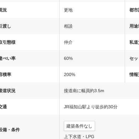
現況
更地
都市
引渡し
相談
用途
取引態様
仲介
私道
建ぺい率
60%
セッ
容積率
200%
情報
接道状況
接道南に幅員約3.5m
交通
JR福知山駅より徒歩約30分
建築条件なし
設備・条件
上下水道・LPG