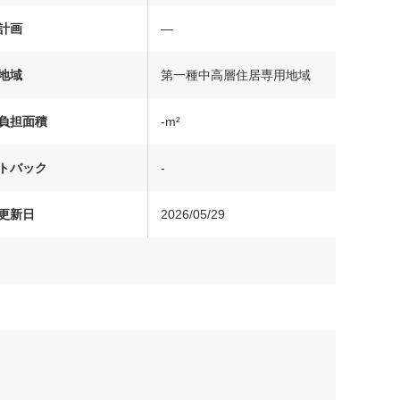
計画
―
地域
第一種中高層住居専用地域
負担面積
-m²
トバック
-
更新日
2026/05/29