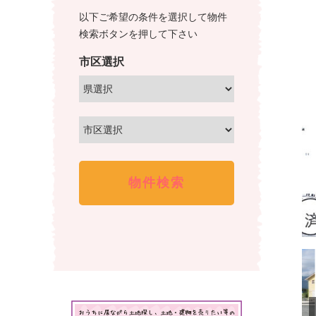
産
不
以下ご希望の条件を選択して物件
情
動
検索ボタンを押して下さい
産
報、
市区選択
を
土
取
地
り
売
扱
買、
っ
土
て
地
い
購
る
株
入
式
の
会
事
社
な
谷
ら
英
株
建