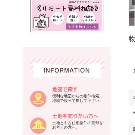
式
築
会
の
不
社
動
谷
産
英
サ
建
イ
築
ト
へ
で
す
地図で探す
便利な地図からの物件検索。
地域で絞って探して下さい。
土地を売りたい方へ
土地と中古住宅物件の売却を
お考えの方へ。