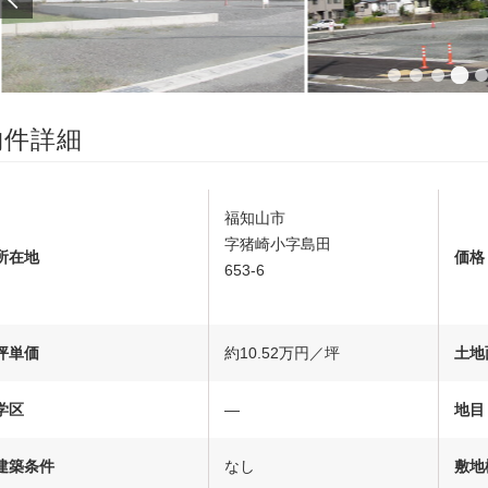
物件詳細
福知山市
字猪崎小字島田
所在地
価格
653-6
坪単価
約10.52万円／坪
土地
学区
―
地目
建築条件
なし
敷地