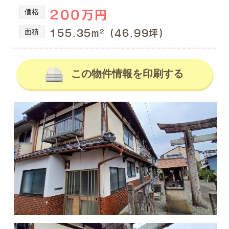
の
産
価格
200万円
を
不
取
動
面積
155.35m² (46.99坪)
り
産
扱
情
っ
て
この物件情報を印刷する
報、
い
土
る
地
株
式
売
会
買、
社
土
谷
地
英
建
購
築
入
の
の
不
動
事
産
な