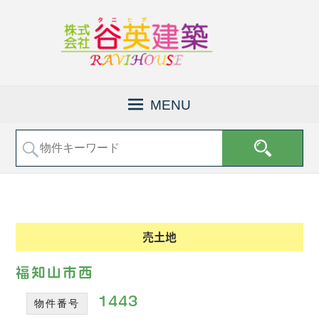
京
株
都
式
MENU
府
会
福
社
知
山
谷
市
英
で
建
土
地
築
売
│
売土地
買
福
な
知
ど
福知山市西
の
山
不
1443
物件番号
市
動