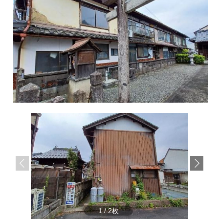
サ
ら
イ
株
ト
で
式
す
会
社
谷
英
建
築
へ
1
/
2