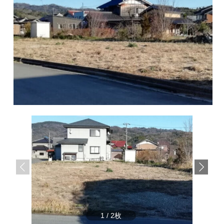
サ
ら
イ
株
ト
で
式
す
会
社
谷
英
建
築
へ
1
/
2