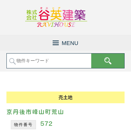
京
株
都
式
MENU
府
会
福
社
知
山
谷
市
英
で
建
土
地
築
売
│
売土地
買
福
な
知
ど
京丹後市峰山町荒山
の
山
不
572
物件番号
市
動