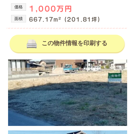
の
産
価格
1,000万円
を
不
取
動
面積
667.17m² (201.81坪)
り
産
扱
情
っ
て
この物件情報を印刷する
報、
い
土
る
地
株
式
売
会
買、
社
土
谷
地
英
建
購
築
入
の
の
不
動
事
産
な