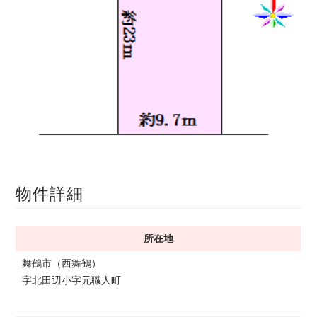
サ
ら
イ
株
ト
で
式
す
会
社
谷
英
建
1
/
1
築
へ
物件詳細
所在地
舞鶴市（西舞鶴）
字北田辺小字元職人町