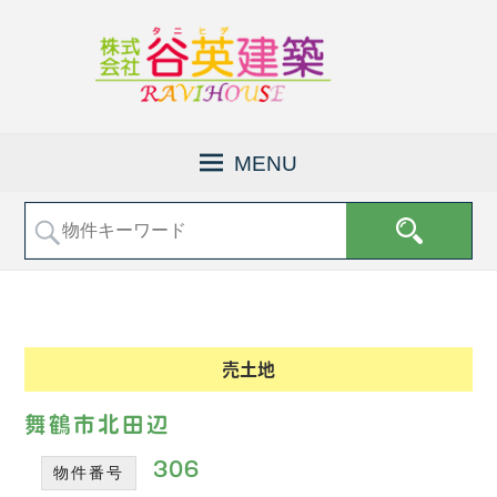
京
株
都
式
MENU
府
会
福
社
知
山
谷
市
英
で
建
土
地
築
売
│
売土地
買
福
な
知
ど
舞鶴市北田辺
の
山
不
306
物件番号
市
動