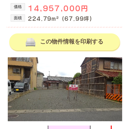
の
産
価格
14,957,000円
を
不
取
動
面積
224.79m² (67.99坪)
り
産
扱
情
っ
て
この物件情報を印刷する
報、
い
土
る
地
株
式
売
会
買、
社
土
谷
地
英
建
購
築
入
の
の
不
動
事
産
な