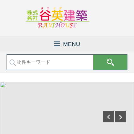
京
株
都
式
MENU
府
会
福
社
知
山
谷
市
英
で
建
土
地
築
売
│
買
福
な
知
ど
の
山
不
市
動