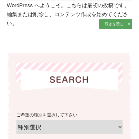
サ
WordPress へようこそ。こちらは最初の投稿です。
ら
イ
編集または削除し、コンテンツ作成を始めてくださ
株
ト
で
式
い。
続きを読む »
す
会
社
谷
英
建
築
へ
ご希望の種別を選択して下さい