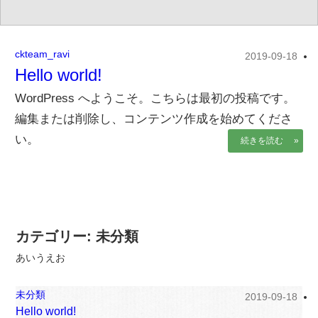
の
産
を
不
取
動
り
ckteam_ravi
2019-09-18
産
扱
Hello world!
情
っ
WordPress へようこそ。こちらは最初の投稿です。
て
報、
い
編集または削除し、コンテンツ作成を始めてくださ
土
る
い。
地
続きを読む »
株
式
売
会
買、
社
土
谷
地
英
建
カテゴリー:
未分類
購
築
入
あいうえお
の
の
不
動
事
未分類
2019-09-18
産
Hello world!
な