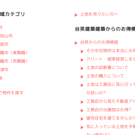
域カテゴリ
土地を売りたい方へ
府
谷英建築建築からのお得
知山市
谷英からのお得情報
部市
その中古物件は本当にお得
鶴市（東舞鶴）
アパート・借家経営しま
鶴市（西舞鶴）
土地の診断書について
津市
土地の購入について
県
土地は工務店に見に行っ
が良いの?
で物件を探す
工務店から見た不動産ア
工務店の分譲地はお得?
建売住宅を建てませんか
気に入っている土地を予
たい場合は?