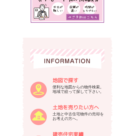
式
築
会
の
不
社
動
谷
産
英
サ
建
イ
築
ト
へ
で
す
地図で探す
便利な地図からの物件検索。
地域で絞って探して下さい。
土地を売りたい方へ
土地と中古住宅物件の売却を
お考えの方へ。
建売住宅実績