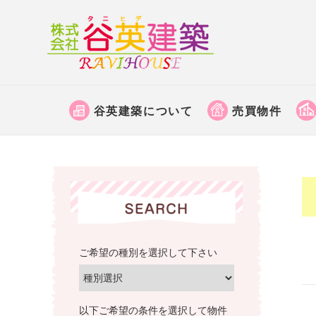
株
式
会
京
社
都
谷
谷英建築について
売買物件
府
英
福
建
知
築
山
│
市
福
で
土
知
地
山
売
ご希望の種別を選択して下さい
市
買
の
な
不
ど
動
以下ご希望の条件を選択して物件
の