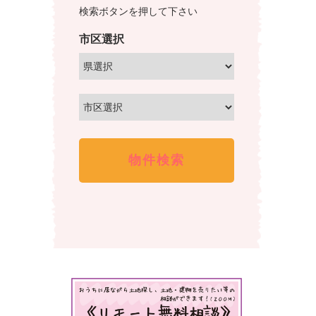
検索ボタンを押して下さい
産
不
情
動
市区選択
産
報、
を
土
取
地
り
売
扱
買、
っ
土
て
地
い
購
る
株
入
式
の
会
事
社
な
谷
ら
英
株
建