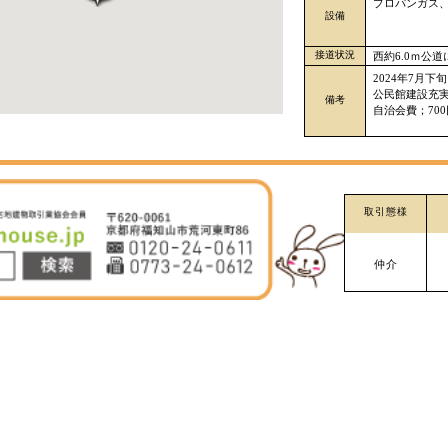
プロパンガス
設備
接道状況
西約6.0ｍ公道
2024年7月
公民館建設充実資
備考
自治会費；700
取引態様
仲介