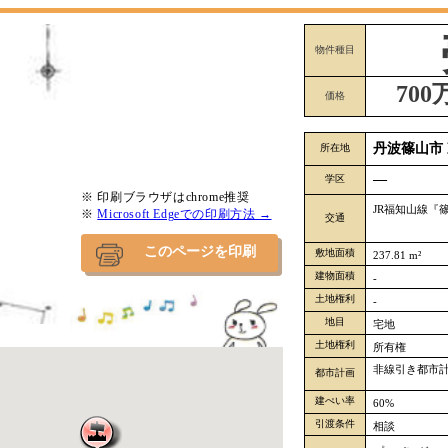
物件種目
70
価格
丹波篠山市 
所在地
―
学区
※ 印刷ブラウザはchrome推奨
JR福知山線『篠
※
Microsoft Edgeでの印刷方法 →
交通
このページを印刷
敷地面積
237.81 m²
建物面積
-
土地権利
-
地目
宅地
土地権利
所有権
非線引き都市
都市計画
建ぺい率
60%
引渡条件
相談