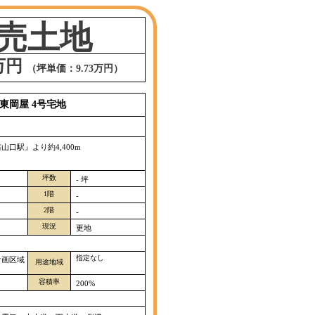
売土地
0万円
（坪単価：9.73万円）
東岡屋 4号宅地
山口駅』より約4,400m
坪数
- 坪
1階
-
2階
-
現況
更地
指定なし
計画区域
用途地域
容積率
200%